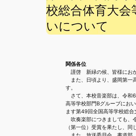
校総合体育大会
いについて
鬨係各位
謹啓 新緑の候、皆様におか
また、日頃より、盛岡第一高
す。
さて、本校音楽部は、令和6年
高等学校部門Bグルーブにおい
ます第49回全国高等学校総合
吹奏楽部につきましても、令
（第一位）受賞を果たし、同
また、放送委貝会、書道部、