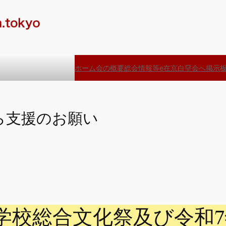
ホーム
会の概要
総会情報等
e在京白堊会へ
掲示
ら支援のお願い
等学校総合文化祭及び令和