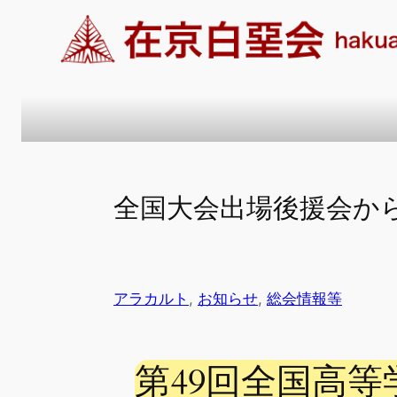
内
容
を
ス
キ
ッ
プ
全国大会出場後援会か
アラカルト
, 
お知らせ
, 
総会情報等
第49回全国高