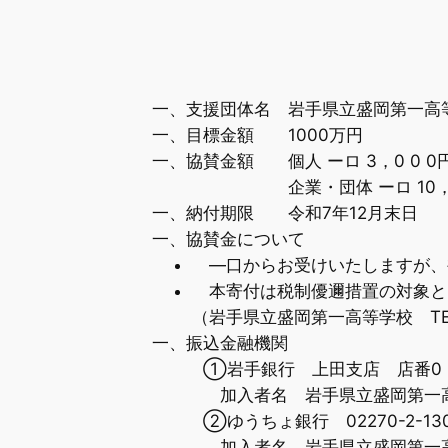
一、支援団体名 岩手県立盛岡第一高
一、目標金額 1000万円
一、協賛金額 個人 ーロ 3，0 0 
企業・団体 ーロ 10，0 0
一、納付期限 令和7年12月末日
一、協賛金について
―口からお受けいたしますが、
本寄付は税制優邇措置の対象と
（岩手県立盛岡第一高等学校 TEL 019
一、振込金融機関
①岩手銀行 上田支店 店番0 6 5 
加入者名 岩手県立盛岡第一高等
②ゆうちょ銀行 02270-2-130
加入者名 岩手県立盛岡第一高