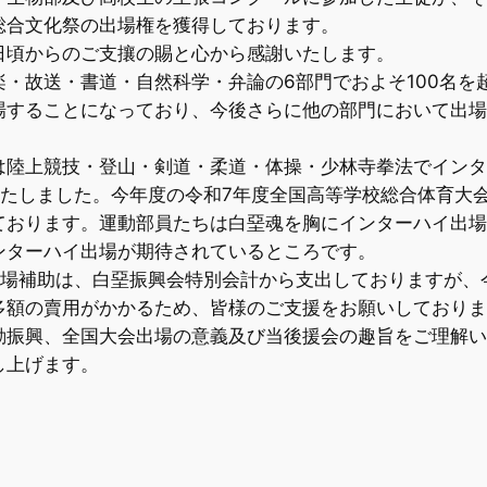
総合文化祭の出場権を獲得しております。
頃からのご支攘の賜と心から感謝いたします。
・故送・書道・自然科学・弁論の6部門でおよそ100名を
場することになっており、今後さらに他の部門において出場
陸上競技・登山・剣道・柔道・体操・少林寺拳法でインタ
たしました。今年度の令和7年度全国高等学校総合体育大会(
ております。運動部員たちは白堊魂を胸にインターハイ出場
ンターハイ出場が期待されているところです。
場補助は、白堊振興会特別会計から支出しておりますが、今
多額の賣用がかかるため、皆様のご支援をお願いしておりま
振興、全国大会出場の意義及び当後援会の趣旨をご理解い
し上げます。