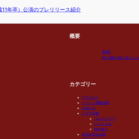
成11年卒）公演のプレリリース紹介
概要
会則
個人情報の取り扱いに
カテゴリー
アラカルト
イベント開催情報
お知らせ
クラブ活動
ゴルフクラブ
レディス会
歌の祭り
在京白堊会会報