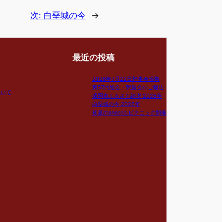
次:
白堊城の今
→
最近の投稿
2026年7月22日幹事会報告
第57回総会・懇親会のご報告
ついて
盛岡市ふるさと納税 2026年
白堊城の今 2026年
初夏のanecco.ピクニック開催