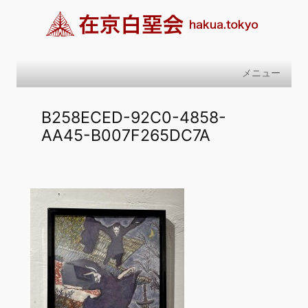
内
容
を
ス
メニュー
キ
ッ
B258ECED-92C0-4858-
プ
AA45-B007F265DC7A