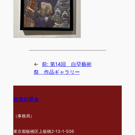
←
前:
第14回 白堊藝術
祭 作品ギャラリー
在京白堊会
（事務局）
東京都板橋区上板橋2-13-1-506