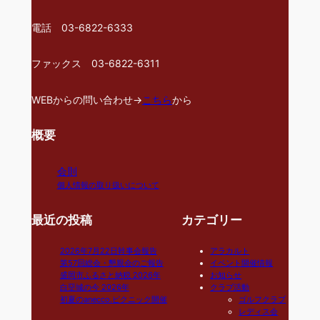
電話 03-6822-6333
ファックス 03-6822-6311
WEBからの問い合わせ→
こちら
から
概要
会則
個人情報の取り扱いについて
最近の投稿
カテゴリー
2026年7月22日幹事会報告
アラカルト
第57回総会・懇親会のご報告
イベント開催情報
盛岡市ふるさと納税 2026年
お知らせ
白堊城の今 2026年
クラブ活動
初夏のanecco.ピクニック開催
ゴルフクラブ
レディス会