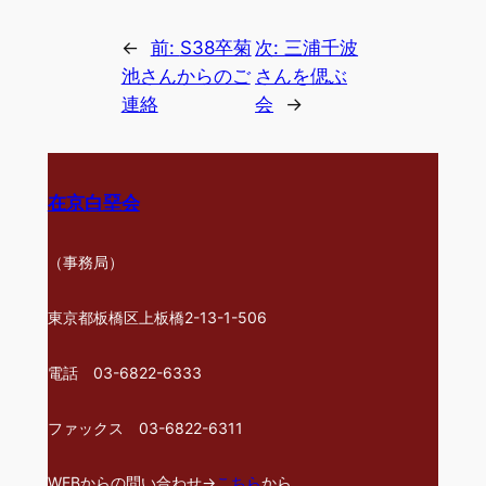
←
前:
S38卒菊
次:
三浦千波
池さんからのご
さんを偲ぶ
連絡
会
→
在京白堊会
（事務局）
東京都板橋区上板橋2-13-1-506
電話 03-6822-6333
ファックス 03-6822-6311
WEBからの問い合わせ→
こちら
から