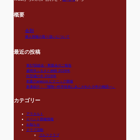
概要
会則
個人情報の取り扱いについて
最近の投稿
第57回総会・懇親会のご報告
盛岡市ふるさと納税 2026年
白堊城の今 2026年
初夏のanecco.ピクニック開催
新著紹介：『飛翔―科学技術にあこがれた少年の物語―』
カテゴリー
アラカルト
イベント開催情報
お知らせ
クラブ活動
ゴルフクラブ