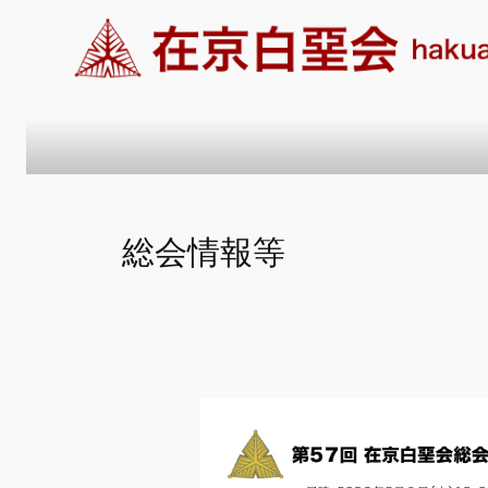
内
容
を
ス
キ
ッ
プ
総会情報等