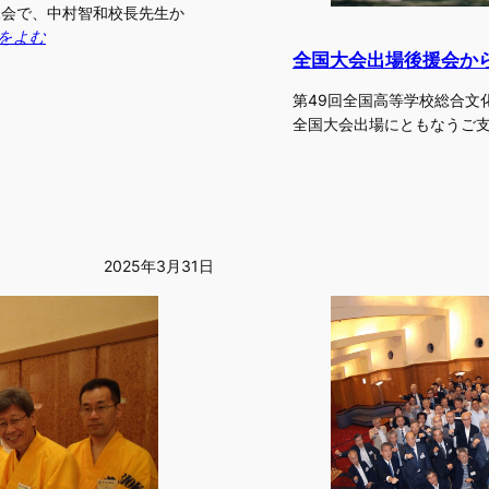
懇親会で、中村智和校長先生か
をよむ
全国大会出場後援会か
第49回全国高等学校総合文
全国大会出場にともなうご
2025年3月31日