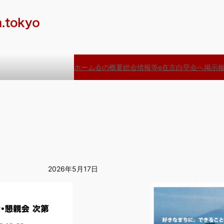
ホーム
会の概要
総会情報等
e在京白堊会へ
掲示
2026年5月17日