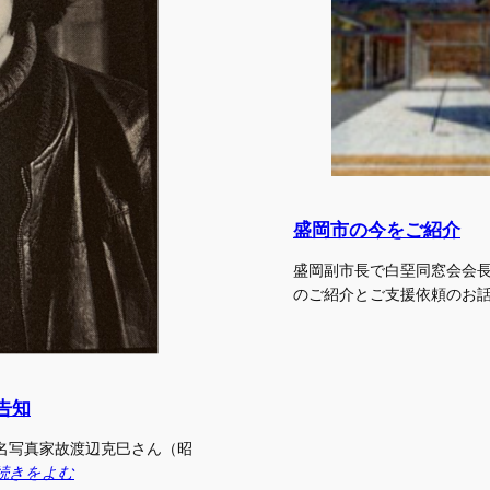
盛岡市の今をご紹介
盛岡副市長で白堊同窓会会長
のご紹介とご支援依頼のお
告知
名写真家故渡辺克巳さん（昭
続きをよむ