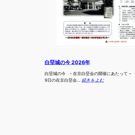
白堊城の今 2026年
白堊城の今 - 在京白堊会の開催にあたって – 令
9日の在京白堊会…
続きをよむ