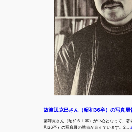
故渡辺克巳さん（昭和36卒）の写真展
藤澤貢さん（昭和６１卒）が中心となって、著
和36卒）の写真展の準備が進んでいます。2…