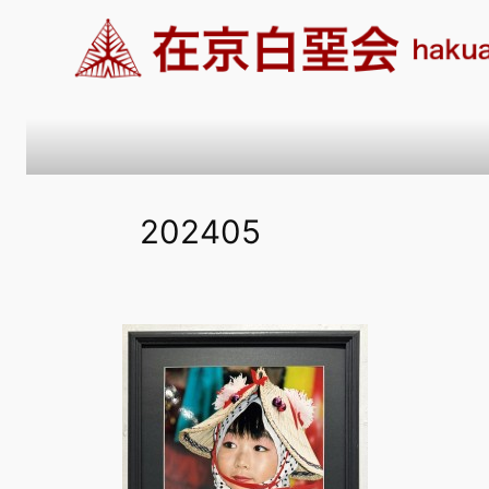
内
容
を
ス
キ
ッ
プ
202405