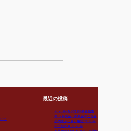
最近の投稿
2026年7月22日幹事会報告
第57回総会・懇親会のご報告
ついて
盛岡市ふるさと納税 2026年
白堊城の今 2026年
初夏のanecco.ピクニック開催