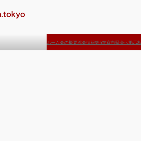
ホーム
会の概要
総会情報等
e在京白堊会へ
掲示